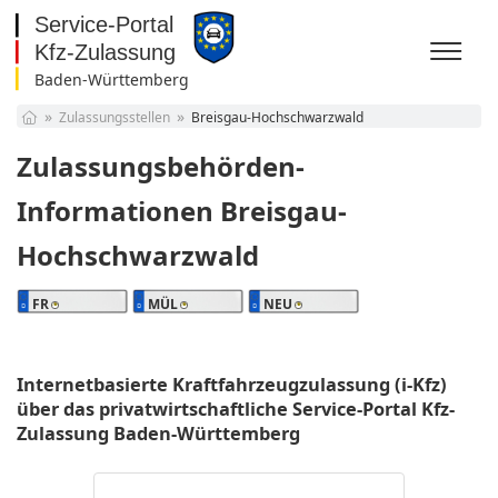
Baden-Württemberg
Baden-Württemberg
Zulassungsstellen
Breisgau-Hochschwarzwald
Bayern
Berlin
Zulassungsbehörden-
Brandenburg
Bremen
Informationen Breisgau-
Hamburg
Hochschwarzwald
Hessen
Mecklenburg-
Vorpommern
Niedersachsen
FR
MÜL
NEU
Nordrhein-Westfalen
Rheinland-Pfalz
Saarland
Internetbasierte Kraftfahrzeugzulassung (i-Kfz)
Sachsen
über das privatwirtschaftliche Service-Portal Kfz-
Sachsen-Anhalt
Zulassung Baden-Württemberg
Schleswig-Holstein
Thüringen