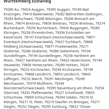
Württemberg zuständig
79280 Au, 79424 Auggen, 79395 Auggen, 79189 Bad
Krozingen, 79410 Badenweiler, 79282 Ballrechten-Dottingen,
79283 Bollschweil, 79268 Bötzingen, 79206 Breisach am
Rhein, 79874 Breitnau, 79856 Breitnau, 79256 Breitnau, 79274
Buchenbach, 79256 Buchenbach, 79426 Buggingen, 79285
Ebringen, 79238 Ehrenkirchen, 79356 Eichstetten am
Kaiserstuhl, 78147 Eisenbach (Hochschwarzwald), 79871
Eisenbach (Hochschwarzwald), 79427 Eschbach, 79868
Feldberg (Schwarzwald), 79877 Friedenweiler, 79271
Glottertal, 79286 Glottertal, 79288 Gottenheim, 79104
Gundelfingen, 79194 Gundelfingen, 79258 Hartheim am
Rhein, 79427 Hartheim am Rhein, 79423 Heitersheim, 79194
Heuweiler, 79856 Hinterzarten, 79289 Horben, 79241
Ihringen, 79252 Kirchzarten, 79256 Kirchzarten, 79199
Kirchzarten, 79868 Lenzkirch, 79853 Lenzkirch, 79843
Löffingen, 79232 March, 79291 Merdingen, 79249
Merzhausen, 79379 Müllheim, 79244
Münstertal/Schwarzwald, 79395 Neuenburg am Rhein, 79254
Oberried, 79292 Pfaffenweiler, 79227 Schallstadt, 79853
Schluchsee, 79859 Schluchsee, 79294 Sölden, 79274 St.
Märgen, 79271 St. Peter, 79219 Staufen im Breisgau, 79271
Stegen, 79252 Stegen, 79295 Sulzburg, 79822 Titisee-